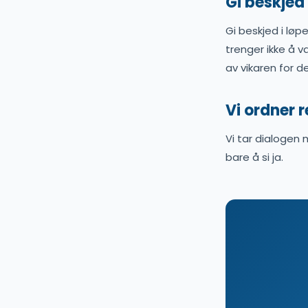
Gi beskjed i
Gi beskjed i løpe
trenger ikke å v
av vikaren for d
Vi ordner 
Vi tar dialogen 
bare å si ja.