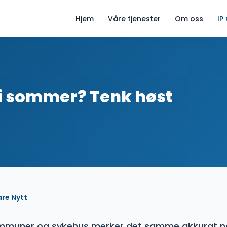
Hjem
Våre tjenester
Om oss
IP
 i sommer? Tenk høst
are Nytt
muner og sykehus merker det samme akkurat n