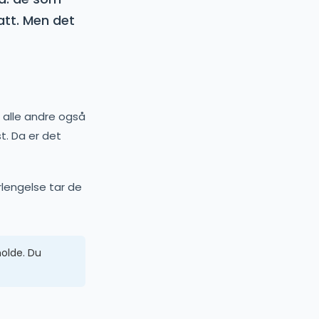
att. Men det
 alle andre også
t. Da er det
rlengelse tar de
holde. Du