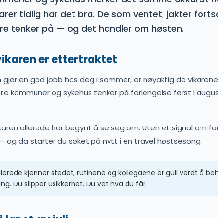
arer tidlig har det bra. De som ventet, jakter forts
re tenker på — og det handler om høsten.
ikaren er ettertraktet
 gjør en god jobb hos deg i sommer, er nøyaktig de vikarene
este kommuner og sykehus tenker på forlengelse først i augus
ikaren allerede har begynt å se seg om. Uten et signal om fo
 og da starter du søket på nytt i en travel høstsesong.
llerede kjenner stedet, rutinene og kollegaene er gull verdt å be
ng. Du slipper usikkerhet. Du vet hva du får.