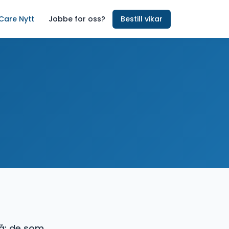
 Care Nytt
Jobbe for oss?
Bestill vikar
å: de som