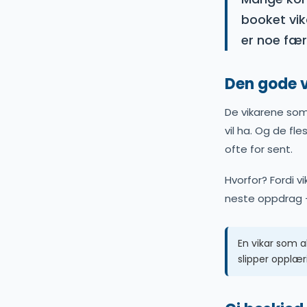
booket vik
er noe fær
Den gode v
De vikarene som
vil ha. Og de fl
ofte for sent.
Hvorfor? Fordi v
neste oppdrag —
En vikar som a
slipper opplæri